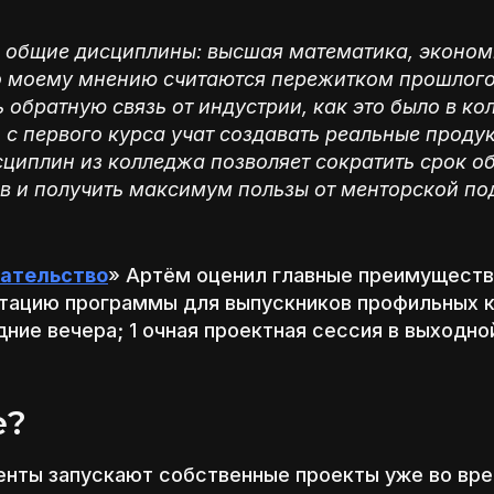
 общие дисциплины: высшая математика, экономик
по моему мнению считаются пережитком прошлого
 обратную связь от индустрии, как это было в ко
 с первого курса учат создавать реальные продук
циплин из колледжа позволяет сократить срок об
ов и получить максимум пользы от менторской п
мательство
» Артём оценил главные преимуществ
птацию программы для выпускников профильных к
дние вечера; 1 очная проектная сессия в выходн
е?
уденты запускают собственные проекты уже во вр