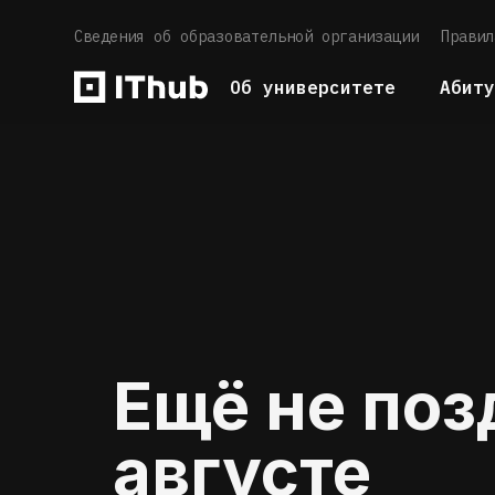
Сведения об образовательной организации
Правил
Об университете
Абит
Ещё не позд
августе