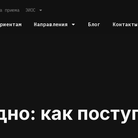
а приема
ЭИОС
уриентам
Направления
Блог
Контакты
но: как поступ